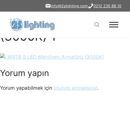
LW978 S LED
İçeriğe
info@2slighting.com
0212 235 88 10
atla
Merdiven Armatürü
(3000K) 1
Yorum yapın
Yorum yapabilmek için
oturum açmalısınız
.