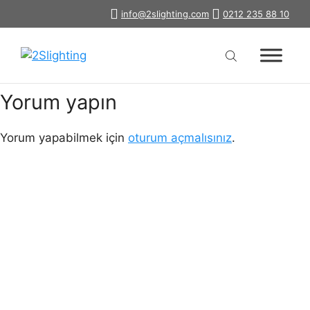
İçeriğe
info@2slighting.com
0212 235 88 10
ledli-downlight-2s-7395
atla
Yorum yapın
Yorum yapabilmek için
oturum açmalısınız
.