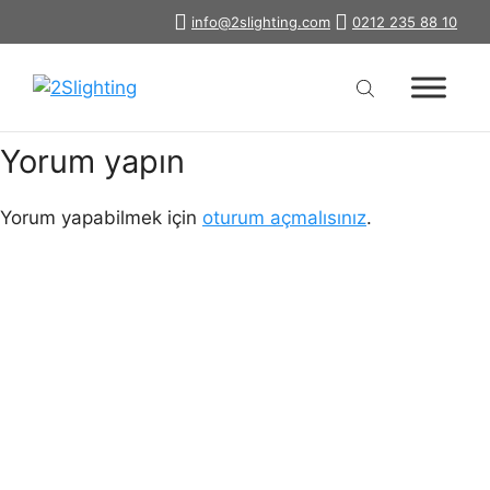
İçeriğe
info@2slighting.com
0212 235 88 10
ray-spot-7630b
atla
Yorum yapın
Yorum yapabilmek için
oturum açmalısınız
.