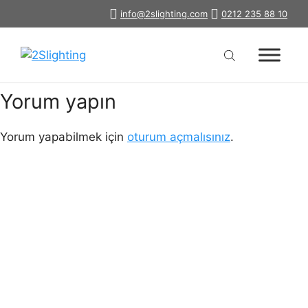
İçeriğe
info@2slighting.com
0212 235 88 10
Tempe Sarkıt Aydınlatma
atla
Yorum yapın
Yorum yapabilmek için
oturum açmalısınız
.