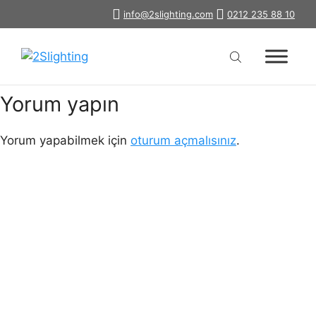
İçeriğe
info@2slighting.com
0212 235 88 10
Mobil Ahşap Lineer 2SLİGHTİNG 1
atla
Yorum yapın
Yorum yapabilmek için
oturum açmalısınız
.