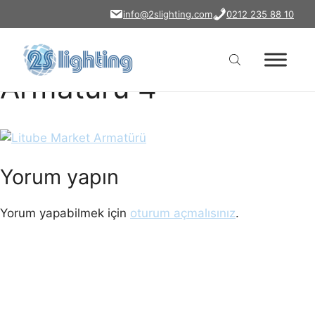
Market Aydınlatma
İçeriğe
info@2slighting.com
0212 235 88 10
atla
Litube Market
Armatürü 4
Yorum yapın
Yorum yapabilmek için
oturum açmalısınız
.