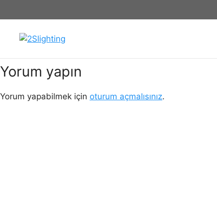
İçeriğe
Orlando-Sarkıt-Aydınlatma
atla
Yorum yapın
Yorum yapabilmek için
oturum açmalısınız
.