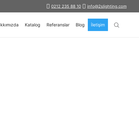
0212 235 88 10
info@2slighting.com
kkımızda
Katalog
Referanslar
Blog
İletişim