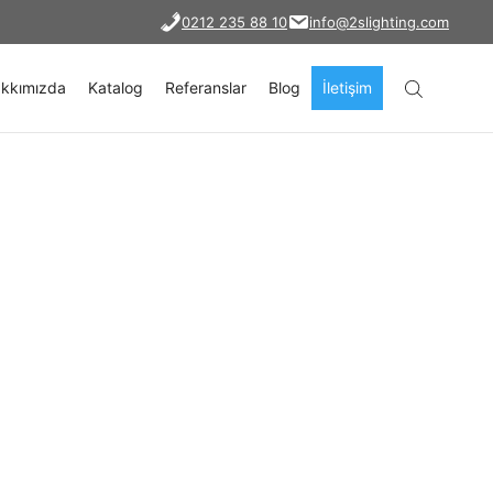
0212 235 88 10
info@2slighting.com
kkımızda
Katalog
Referanslar
Blog
İletişim