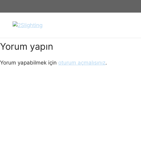
İçeriğe
park-bahce-aydinlatma-diregi-175
atla
Yorum yapın
Yorum yapabilmek için
oturum açmalısınız
.