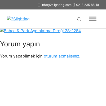
İçeriğe
info@2slighting.com
0212 235 88 10
park-bahce-aydinlatma-diregi-
atla
1284
Yorum yapın
Yorum yapabilmek için
oturum açmalısınız
.