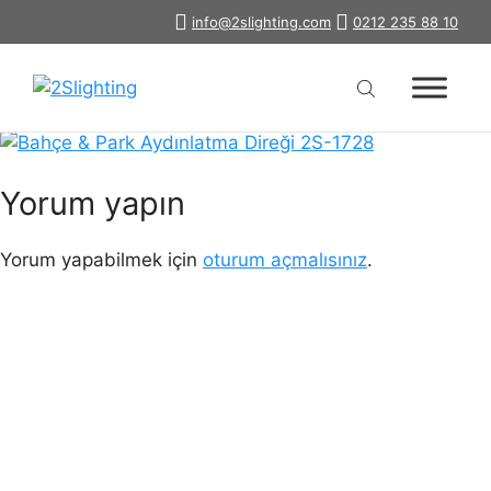
İçeriğe
info@2slighting.com
0212 235 88 10
park-bahce-aydinlatma-diregi-
atla
1728
Yorum yapın
Yorum yapabilmek için
oturum açmalısınız
.