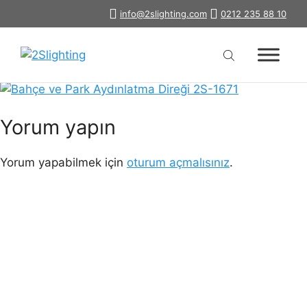
İçeriğe
info@2slighting.com
0212 235 88 10
bahce-ve-park-aydinlatma-diregi-
atla
1671
Yorum yapın
Yorum yapabilmek için
oturum açmalısınız
.