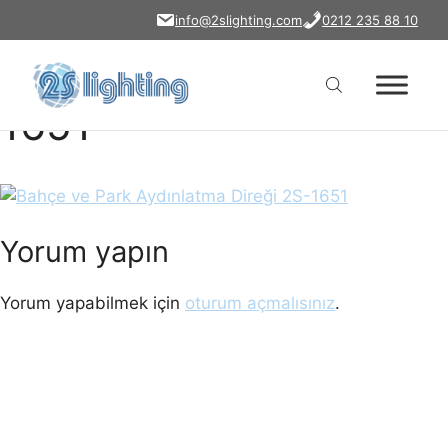
bahce-ve-park-
İçeriğe
info@2slighting.com
0212 235 88 10
atla
aydinlatma-diregi-2s-
1651
Yorum yapın
Yorum yapabilmek için
oturum açmalısınız
.