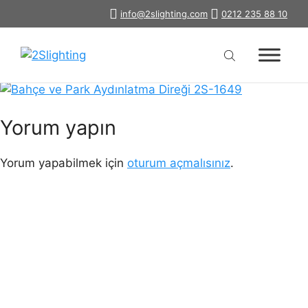
İçeriğe
info@2slighting.com
0212 235 88 10
bahce-park-aydinlatma-diregi-2s-
atla
1649
Yorum yapın
Yorum yapabilmek için
oturum açmalısınız
.