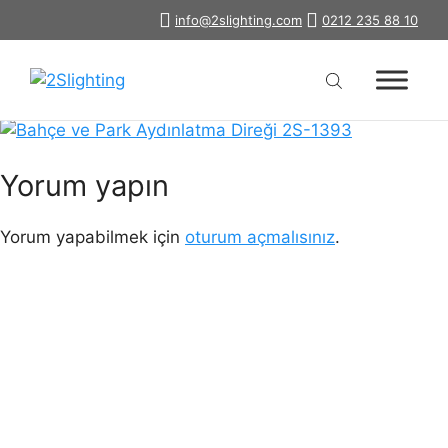
İçeriğe
info@2slighting.com
0212 235 88 10
bahce-park-aydinlatma-diregi-2s-
atla
1393
Yorum yapın
Yorum yapabilmek için
oturum açmalısınız
.