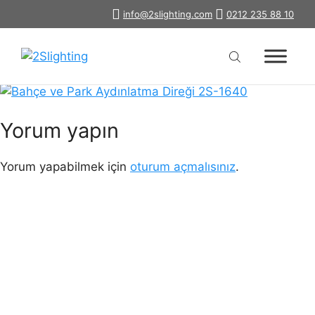
İçeriğe
info@2slighting.com
0212 235 88 10
bahce-park-aydinlatma-diregi-2s-
atla
1640
Yorum yapın
Yorum yapabilmek için
oturum açmalısınız
.