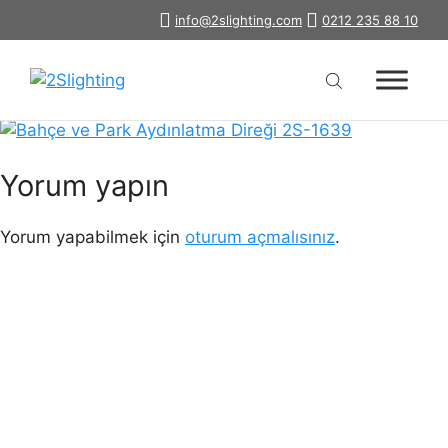
İçeriğe
info@2slighting.com
0212 235 88 10
bahce-park-aydinlatma-diregi-2s-
atla
1639
Yorum yapın
Yorum yapabilmek için
oturum açmalısınız
.