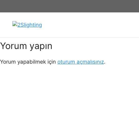
İçeriğe
004-wash-3
atla
Yorum yapın
Yorum yapabilmek için
oturum açmalısınız
.