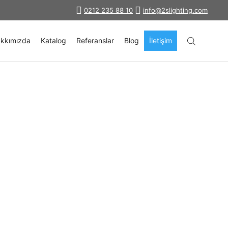
0212 235 88 10
info@2slighting.com
kkımızda
Katalog
Referanslar
Blog
İletişim