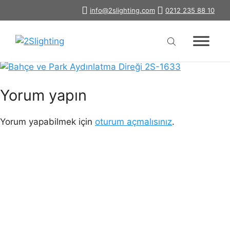
İçeriğe
info@2slighting.com
0212 235 88 10
bahce-park-aydinlatma-diregi-2s-
atla
1633
Yorum yapın
Yorum yapabilmek için
oturum açmalısınız
.