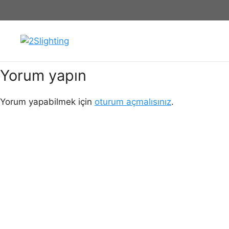
İçeriğe
bahce-park-aydinlatma-diregi-2s-
atla
Yorum yapın
Yorum yapabilmek için
oturum açmalısınız
.