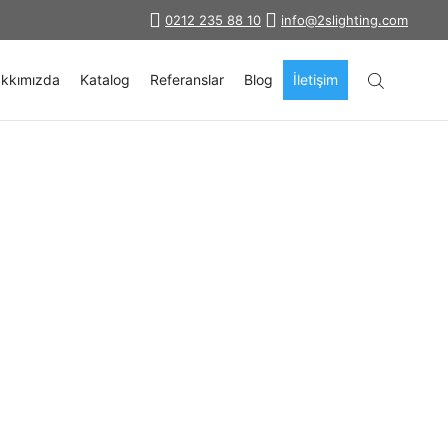
0212 235 88 10
info@2slighting.com
kkımızda
Katalog
Referanslar
Blog
İletişim