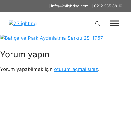
İçeriğe
info@2slighting.com
0212 235 88 10
bahce-park-aydinlatma-sarkiti-2s-
atla
1757
Yorum yapın
Yorum yapabilmek için
oturum açmalısınız
.