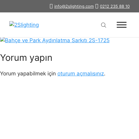
İçeriğe
info@2slighting.com
0212 235 88 10
bahce-park-aydinlatma-sarkiti-2s-
atla
1725
Yorum yapın
Yorum yapabilmek için
oturum açmalısınız
.