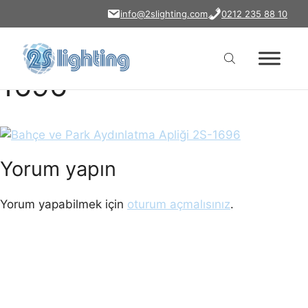
bahce-park-
İçeriğe
info@2slighting.com
0212 235 88 10
atla
aydinlatma-apliği-2s-
1696
Yorum yapın
Yorum yapabilmek için
oturum açmalısınız
.