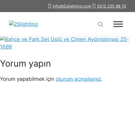
İçeriğe
info@2slighting.com
0212 235 88 10
bahce-park-set-ustu-cimen-
atla
aydinlatmasi-2s-1689
Yorum yapın
Yorum yapabilmek için
oturum açmalısınız
.