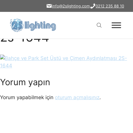
bahce-park-set-ustu-
İçeriğe
info@2slighting.com
0212 235 88 10
atla
cimen-aydinlatmasi-
2s-1644
Yorum yapın
Yorum yapabilmek için
oturum açmalısınız
.