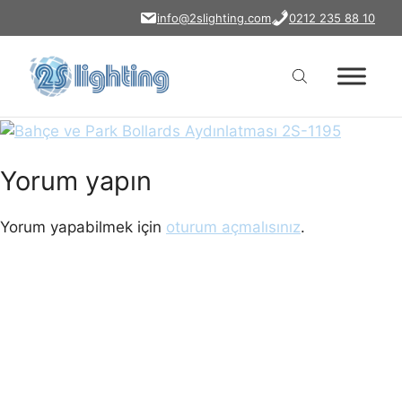
bahce-park-bollards-
İçeriğe
info@2slighting.com
0212 235 88 10
atla
aydinlatmasi-2s-1195
Yorum yapın
Yorum yapabilmek için
oturum açmalısınız
.