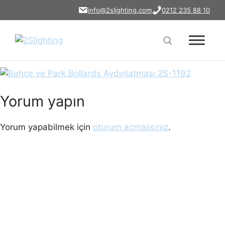
bahce-park-bollards-
İçeriğe
info@2slighting.com
0212 235 88 10
atla
aydinlatmasi-2s-1192
Yorum yapın
Yorum yapabilmek için
oturum açmalısınız
.