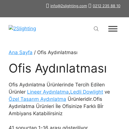
İçeriğe
info@2slighting.com
0212 235 88 10
atla
Ana Sayfa
/ Ofis Aydınlatması
Ofis Aydınlatması
Ofis Aydınlatma Ürünlerinde Tercih Edilen
Ürünler
Lineer Aydınlatma
,
Ledli Dowlight
ve
Özel Tasarım Aydınlatma
Ürünleridir.Ofis
Aydınlatma Ürünleri İle Ofisinize Farklı Bİr
Ambiyans Katabilirsiniz
41 sonuçtan 1-16 arası gösteriliyor