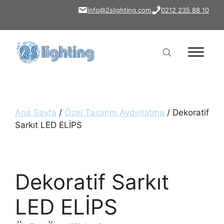
İçeriğe
info@2slighting.com
0212 235 88 10
atla
Ana Sayfa
/
Özel Tasarım Aydınlatma
/ Dekoratif
Sarkıt LED ELİPS
Dekoratif Sarkıt
LED ELİPS