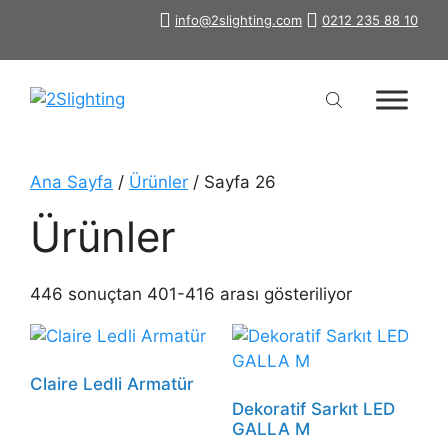
İçeriğe
info@2slighting.com
0212 235 88 10
atla
Ana Sayfa
/
Ürünler
/ Sayfa 26
Ürünler
446 sonuçtan 401-416 arası gösteriliyor
Claire Ledli Armatür
Dekoratif Sarkıt LED
GALLA M