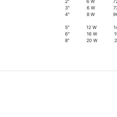
2″ 6 W 72
3″ 6 W 72
4″ 8 W 96
5″ 12 W 144
6″ 16 W 19
8″ 20 W 24