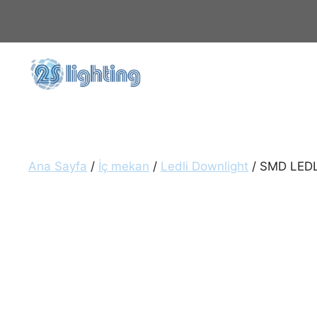
İçeriğe
atla
Ana Sayfa
/
İç mekan
/
Ledli Downlight
/ SMD LEDL