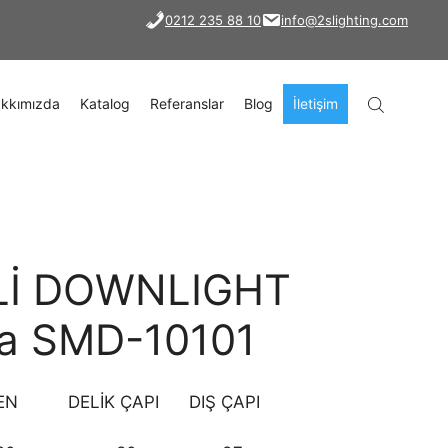
0212 235 88 10
info@2slighting.com
kkımızda
Katalog
Referanslar
Blog
İletişim
Lİ DOWNLIGHT
ma SMD-10101
N DELİK ÇAPI DIŞ ÇAPI