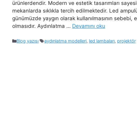
ürünlerdendir. Modern ve estetik tasarımları sayes
mekanlarda sıklıkla tercih edilmektedir. Led ampulün
günümüzde yaygın olarak kullanılmasının sebebi, en
olmasıdır. Aydınlatma …
Devamını oku
Kategoriler
Etiketler
Blog yazısı
aydınlatma modelleri
,
led lambaları
,
projektör