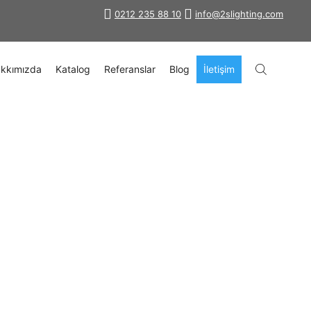
0212 235 88 10
info@2slighting.com
kkımızda
Katalog
Referanslar
Blog
İletişim