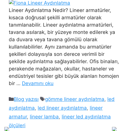
Lineer Aydınlatma Nedir? Lineer armatürler,
kısaca doğrusal şekilli armatürler olarak
tanımlanabilir. Lineer aydınlatma armatürleri,
tavana asılarak, bir yüzeye monte edilerek ya
da duvara veya tavana gömülü olarak
kullanılabilirler. Aynı zamanda bu armatürler
şekilleri dolayısıyla son derece verimli bir
şekilde aydınlatma sağlayabilirler. Ofis binaları,
perakende mağazaları, okullar, hastaneler ve
endüstriyel tesisler gibi büyük alanları homojen
bir …
Devamını oku
Kategoriler
Etiketler
Blog yazısı
gömme lineer aydınlatma
,
led
aydınlatma
,
led lineer aydınlatma
,
lineer
armatur
,
lineer lamba
,
lineer led aydınlatma
ölçüleri