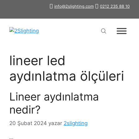
İçeriğe
info@2slighting.com
0212 235 88 10
atla
lineer led
aydınlatma ölçüleri
Lineer aydınlatma
nedir?
20 Şubat 2024
yazar
2slighting