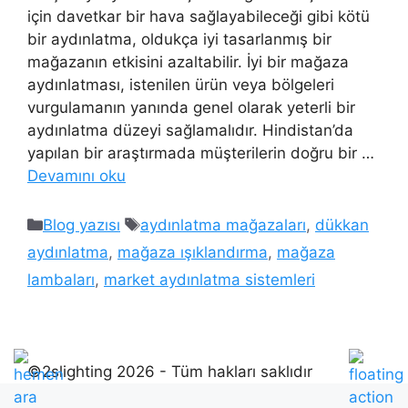
için davetkar bir hava sağlayabileceği gibi kötü
bir aydınlatma, oldukça iyi tasarlanmış bir
mağazanın etkisini azaltabilir. İyi bir mağaza
aydınlatması, istenilen ürün veya bölgeleri
vurgulamanın yanında genel olarak yeterli bir
aydınlatma düzeyi sağlamalıdır. Hindistan’da
yapılan bir araştırmada müşterilerin doğru bir …
Devamını oku
Kategoriler
Etiketler
Blog yazısı
aydınlatma mağazaları
,
dükkan
aydınlatma
,
mağaza ışıklandırma
,
mağaza
lambaları
,
market aydınlatma sistemleri
©2slighting 2026 - Tüm hakları saklıdır