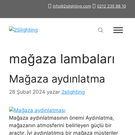
İçeriğe
info@2slighting.com
0212 235 88 10
atla
mağaza lambaları
Mağaza aydınlatma
28 Şubat 2024
yazar
2slighting
Mağaza aydınlatmasının önemi Aydınlatma,
mağazanın atmosferini belirleyen güçlü bir
araçtır. İyi aydınlatılmış bir mağaza müşteriler