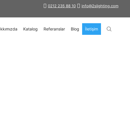
0212 235 88 10
info@2slighting.com
kkımızda
Katalog
Referanslar
Blog
İletişim