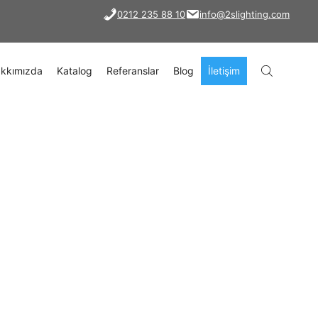
0212 235 88 10
info@2slighting.com
kkımızda
Katalog
Referanslar
Blog
İletişim