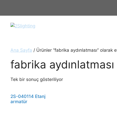
İçeriğe
atla
Ana Sayfa
/ Ürünler “fabrika aydınlatması” olarak e
fabrika aydınlatması
Tek bir sonuç gösteriliyor
2S-040114 Etanj
armatür