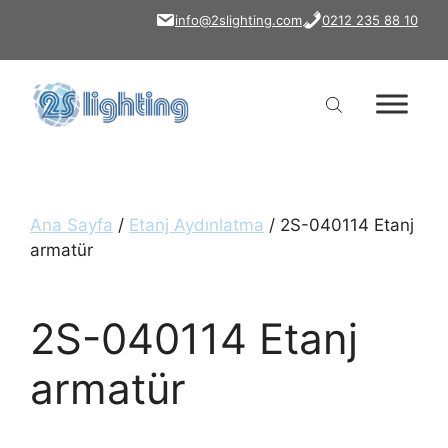
İçeriğe
info@2slighting.com
0212 235 88 10
atla
Ana Sayfa
/
Etanj Aydınlatma
/ 2S-040114 Etanj
armatür
2S-040114 Etanj
armatür