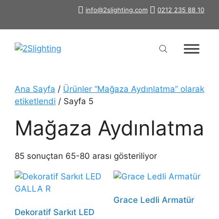
İçeriğe
info@2slighting.com
0212 235 88 10
atla
Ana Sayfa
/
Ürünler “Mağaza Aydınlatma” olarak
etiketlendi
/ Sayfa 5
Mağaza Aydınlatma
85 sonuçtan 65-80 arası gösteriliyor
Grace Ledli Armatür
Dekoratif Sarkıt LED