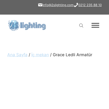
İçeriğe
info@2slighting.com
0212 235 88 10
atla
Ana Sayfa
/
İç mekan
/ Grace Ledli Armatür