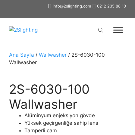
İçeriğe
info@2slighting.com
0212 235 88 10
atla
Ana Sayfa
/
Wallwasher
/ 2S-6030-100
Wallwasher
2S-6030-100
Wallwasher
Alüminyum enjeksiyon gövde
Yüksek geçirgenliğe sahip lens
Tamperli cam