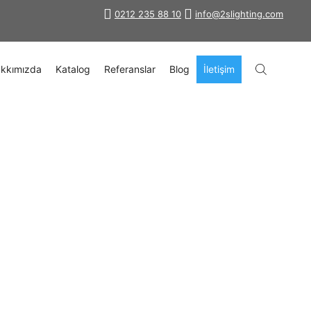
0212 235 88 10
info@2slighting.com
kkımızda
Katalog
Referanslar
Blog
İletişim