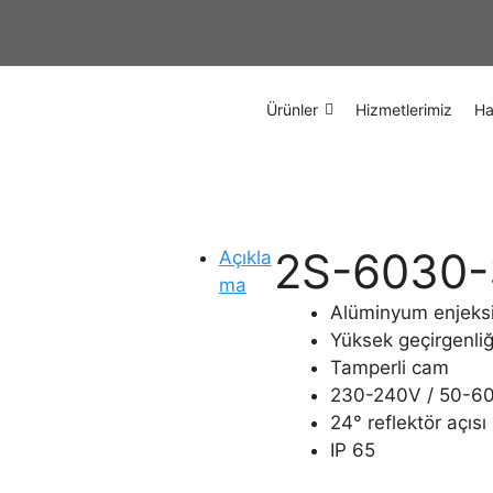
Ürünler
Hizmetlerimiz
Ha
2S-6030-
Açıkla
ma
Alüminyum enjeks
Yüksek geçirgenliğ
Tamperli cam
230-240V / 50-60Hz
24° reflektör açısı
IP 65