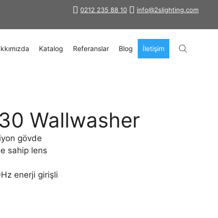
0212 235 88 10
info@2slighting.com
kkımızda
Katalog
Referanslar
Blog
İletişim
30 Wallwasher
iyon gövde
e sahip lens
 enerji girişli