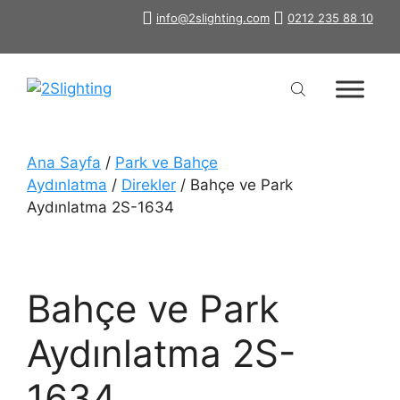
İçeriğe
info@2slighting.com
0212 235 88 10
atla
Ana Sayfa
/
Park ve Bahçe
Aydınlatma
/
Direkler
/ Bahçe ve Park
Aydınlatma 2S-1634
Bahçe ve Park
Aydınlatma 2S-
1634