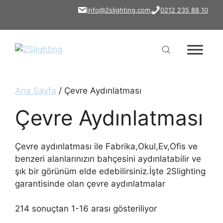
İçeriğe
info@2slighting.com
0212 235 88 10
atla
Ana Sayfa
/ Çevre Aydınlatması
Çevre Aydınlatması
Çevre aydınlatması ile Fabrika,Okul,Ev,Ofis ve
benzeri alanlarınızın bahçesini aydınlatabilir ve
şık bir görünüm elde edebilirsiniz.İşte 2Slighting
garantisinde olan çevre aydınlatmalar
214 sonuçtan 1-16 arası gösteriliyor