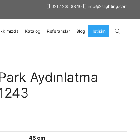
0212 235 88 10
info@2slighting.com
kkımızda
Katalog
Referanslar
Blog
İletişim
Park Aydınlatma
-1243
45 cm