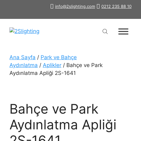
İçeriğe
info@2slighting.com
0212 235 88 10
atla
Ana Sayfa
/
Park ve Bahçe
Aydınlatma
/
Aplikler
/ Bahçe ve Park
Aydınlatma Apliği 2S-1641
Bahçe ve Park
Aydınlatma Apliği
2S-1641