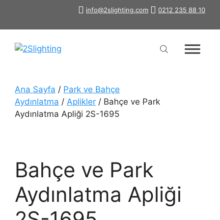
İçeriğe
info@2slighting.com
0212 235 88 10
atla
Ana Sayfa
/
Park ve Bahçe
Aydınlatma
/
Aplikler
/ Bahçe ve Park
Aydınlatma Apliği 2S-1695
Bahçe ve Park
Aydınlatma Apliği
2S-1695