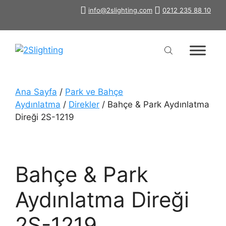
İçeriğe
info@2slighting.com
0212 235 88 10
atla
Ana Sayfa
/
Park ve Bahçe
Aydınlatma
/
Direkler
/ Bahçe & Park Aydınlatma
Direği 2S-1219
Bahçe & Park
Aydınlatma Direği
2S-1219