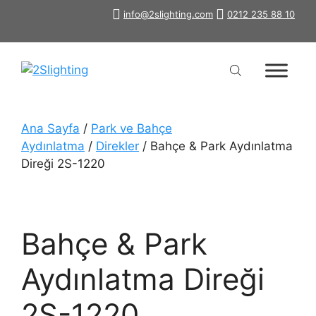
İçeriğe
info@2slighting.com
0212 235 88 10
atla
Ana Sayfa
/
Park ve Bahçe
Aydınlatma
/
Direkler
/ Bahçe & Park Aydınlatma
Direği 2S-1220
Bahçe & Park
Aydınlatma Direği
2S-1220