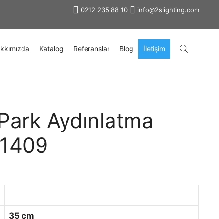
0212 235 88 10
info@2slighting.com
kkımızda
Katalog
Referanslar
Blog
İletişim
Park Aydınlatma
-1409
35 cm