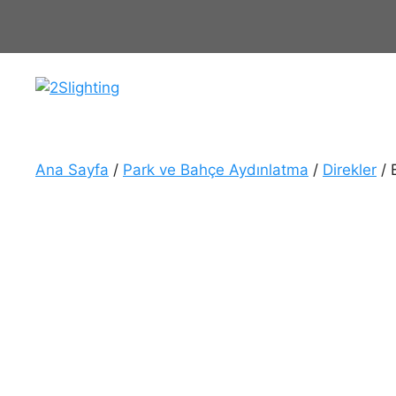
İçeriğe
atla
Ana Sayfa
/
Park ve Bahçe Aydınlatma
/
Direkler
/ 