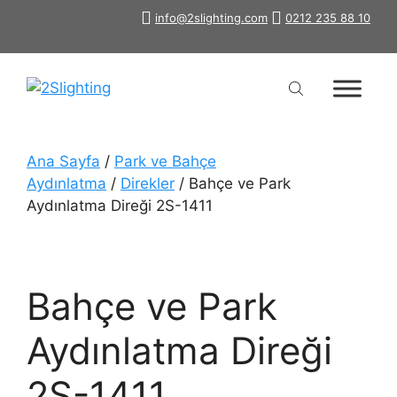
İçeriğe
info@2slighting.com
0212 235 88 10
atla
Ana Sayfa
/
Park ve Bahçe
Aydınlatma
/
Direkler
/ Bahçe ve Park
Aydınlatma Direği 2S-1411
Bahçe ve Park
Aydınlatma Direği
2S-1411